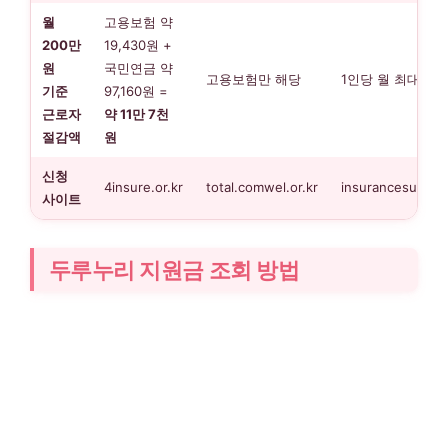
월
고용보험 약
200만
19,430원 +
원
국민연금 약
고용보험만 해당
1인당 월 최대 16,
기준
97,160원 =
근로자
약 11만 7천
절감액
원
신청
4insure.or.kr
total.comwel.or.kr
insurancesupport
사이트
두루누리 지원금 조회 방법