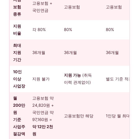
고용보험 +
보험
고용보험
고용보험
국민연금
종류
지원
각 80%
80%
80%
비율
최대
지원
36개월
36개월
36개월
기간
10인
지원 가능
(취득
이상
지원 불가
별도 기준 적용
이력 관계없이)
사업장
월
고용보험 약
200만
24,820원 +
원
국민연금 약
고용보험만 해당
1인당 월 최대 21,
기준
97,160원 =
사업주
약 12만 2천
절감액
원