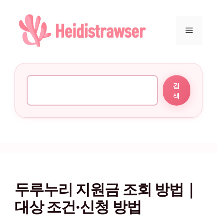
컨텐츠로
건너뛰기
메뉴
검색
검
색
두루누리 지원금 조회 방법｜
대상 조건·신청 방법