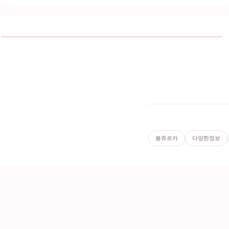
봉쥬르카
다양한정보