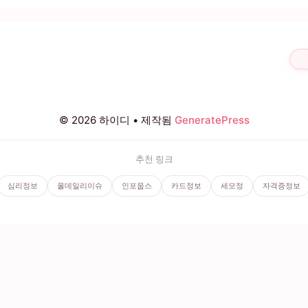
© 2026 하이디
• 제작됨
GeneratePress
추천 링크
심리정보
올데일리이슈
인포웁스
카드정보
세모정
자격증정보