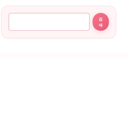
검색
검
색