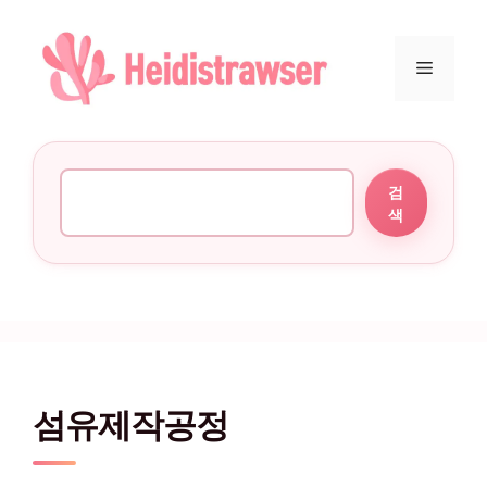
컨텐츠로
건너뛰기
메뉴
검색
검
색
섬유제작공정