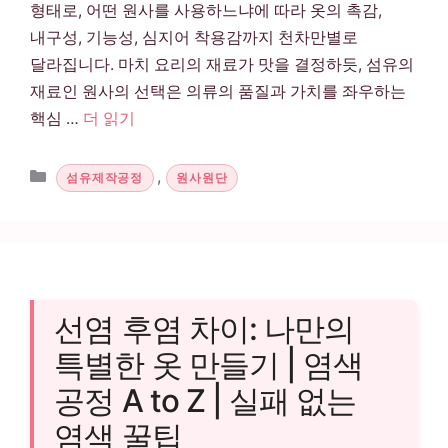
형태로, 어떤 원사를 사용하느냐에 따라 옷의 촉감,
내구성, 기능성, 심지어 착용감까지 천차만별로
달라집니다. 마치 요리의 재료가 맛을 결정하듯, 섬유의
재료인 원사의 선택은 의류의 품질과 가치를 좌우하는
핵심 …
더 읽기
카테고리
,
섬유제작공정
원사원단
선염 후염 차이: 나만의
특별한 옷 만들기 | 염색
공정 A to Z | 실패 없는
염색 꿀팁