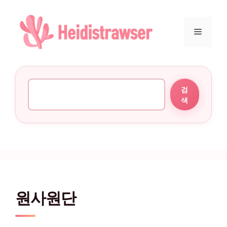
컨텐츠로
건너뛰기
메뉴
검색
검
색
원사원단