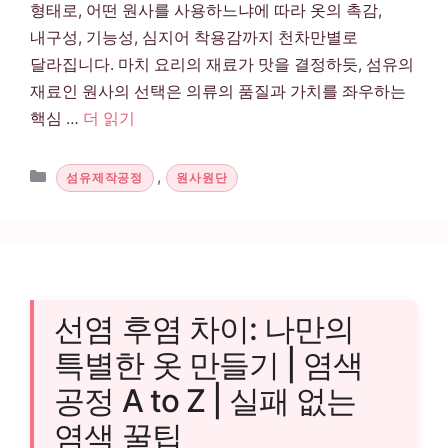
형태로, 어떤 원사를 사용하느냐에 따라 옷의 촉감,
내구성, 기능성, 심지어 착용감까지 천차만별로
달라집니다. 마치 요리의 재료가 맛을 결정하듯, 섬유의
재료인 원사의 선택은 의류의 품질과 가치를 좌우하는
핵심 …
더 읽기
카테고리
,
섬유제작공정
원사원단
선염 후염 차이: 나만의
특별한 옷 만들기 | 염색
공정 A to Z | 실패 없는
염색 꿀팁