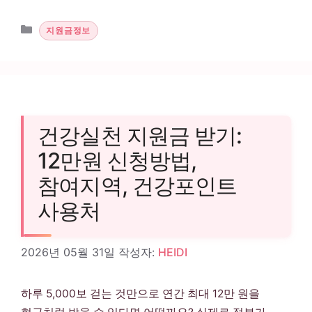
카테고리
지원금정보
건강실천 지원금 받기:
12만원 신청방법,
참여지역, 건강포인트
사용처
2026년 05월 31일
작성자:
HEIDI
하루 5,000보 걷는 것만으로 연간 최대 12만 원을