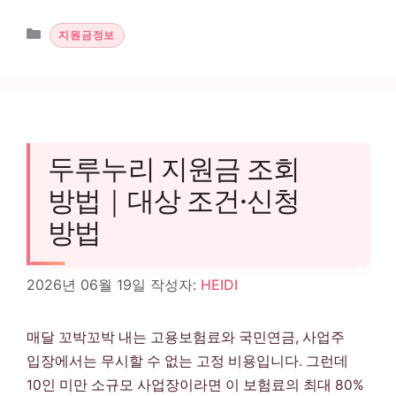
카테고리
지원금정보
두루누리 지원금 조회
방법｜대상 조건·신청
방법
2026년 06월 19일
작성자:
HEIDI
매달 꼬박꼬박 내는 고용보험료와 국민연금, 사업주
입장에서는 무시할 수 없는 고정 비용입니다. 그런데
10인 미만 소규모 사업장이라면 이 보험료의 최대 80%