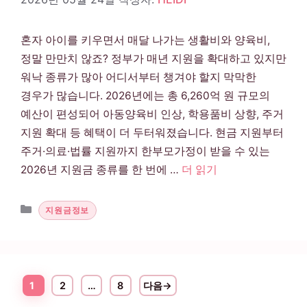
혼자 아이를 키우면서 매달 나가는 생활비와 양육비,
정말 만만치 않죠? 정부가 매년 지원을 확대하고 있지만
워낙 종류가 많아 어디서부터 챙겨야 할지 막막한
경우가 많습니다. 2026년에는 총 6,260억 원 규모의
예산이 편성되어 아동양육비 인상, 학용품비 상향, 주거
지원 확대 등 혜택이 더 두터워졌습니다. 현금 지원부터
주거·의료·법률 지원까지 한부모가정이 받을 수 있는
2026년 지원금 종류를 한 번에 …
더 읽기
카테고리
지원금정보
1
2
…
8
다음
→
페이지
페이지
페이지