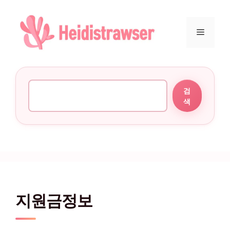
컨텐츠로
건너뛰기
메뉴
검색
검
색
지원금정보